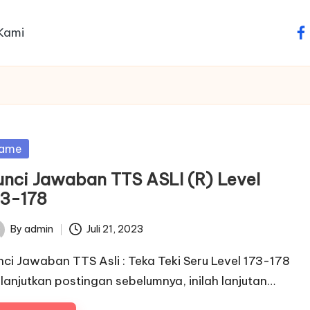
Kami
fa
sted
ame
unci Jawaban TTS ASLI (R) Level
73-178
By
admin
Juli 21, 2023
ted
nci Jawaban TTS Asli : Teka Teki Seru Level 173-178
lanjutkan postingan sebelumnya, inilah lanjutan…