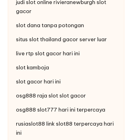
judi slot online
rivieranewburgh
slot
gacor
slot dana tanpa potongan
situs
slot thailand
gacor server luar
live
rtp slot
gacor hari ini
slot kamboja
slot gacor hari ini
osg888
raja slot
slot gacor
osg888
slot777
hari ini terpercaya
rusiaslot88 link
slot88
terpercaya hari
ini