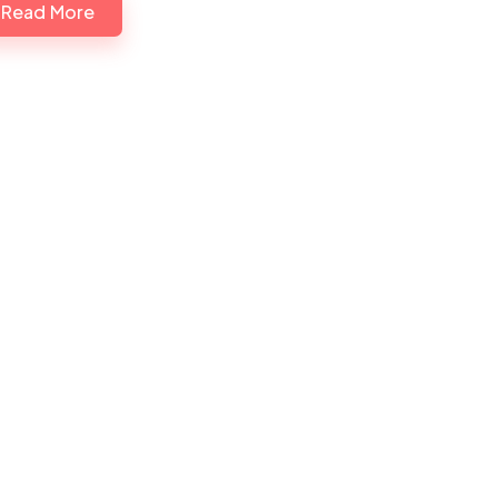
Read More