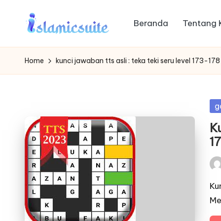
Beranda
Tentang 
Skip
to
content
Home
kunci jawaban tts asli : teka teki seru level 173-178
Po
g
in
K
1
Pos
by
Ku
Me