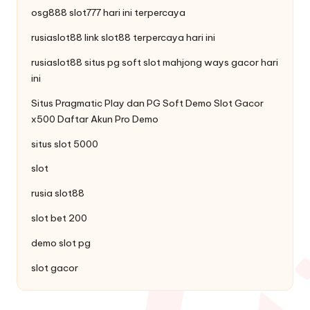
osg888
slot777
hari ini terpercaya
rusiaslot88 link
slot88
terpercaya hari ini
rusiaslot88 situs pg soft
slot mahjong ways
gacor hari
ini
Situs Pragmatic Play dan PG Soft
Demo Slot
Gacor
x500 Daftar Akun Pro Demo
situs slot 5000
slot
rusia slot88
slot bet 200
demo slot pg
slot gacor