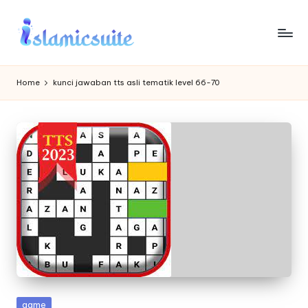
Skip
to
content
Home
kunci jawaban tts asli tematik level 66-70
Posted
game