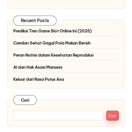
Recent Posts
Prediksi Tren Game Slot Online Ini (2025)
Camilan Sehat Gagal Pola Makan Bersih
Peran Nutrisi dalam Kesehatan Reproduksi
AI dan Hak Asasi Manusia
Keluar dari Rasa Putus Asa
Cari
Cari