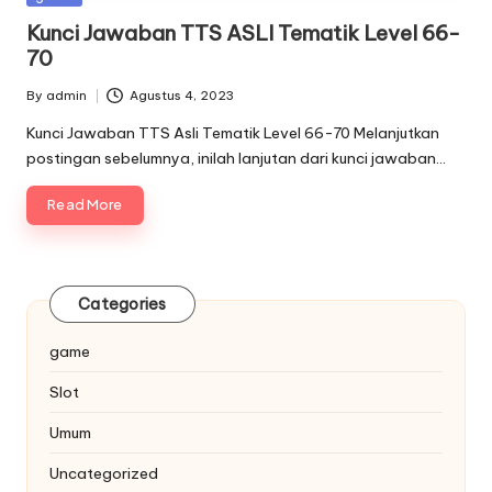
in
Kunci Jawaban TTS ASLI Tematik Level 66-
70
By
admin
Agustus 4, 2023
Posted
by
Kunci Jawaban TTS Asli Tematik Level 66-70 Melanjutkan
postingan sebelumnya, inilah lanjutan dari kunci jawaban…
Read More
Categories
game
Slot
Umum
Uncategorized