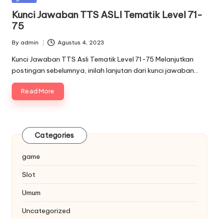
in
Kunci Jawaban TTS ASLI Tematik Level 71-
75
By
admin
Agustus 4, 2023
Posted
by
Kunci Jawaban TTS Asli Tematik Level 71-75 Melanjutkan
postingan sebelumnya, inilah lanjutan dari kunci jawaban…
Read More
Categories
game
Slot
Umum
Uncategorized