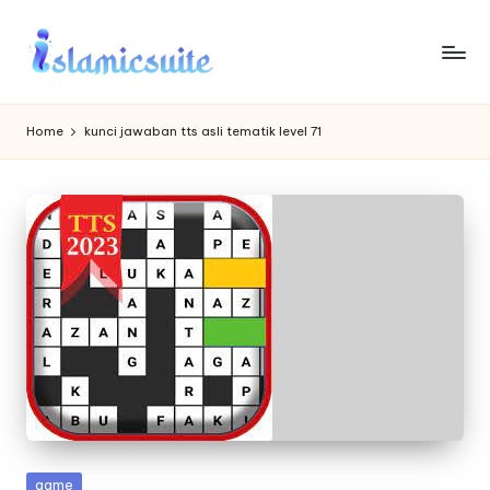
Skip
to
content
Home
kunci jawaban tts asli tematik level 71
Posted
game