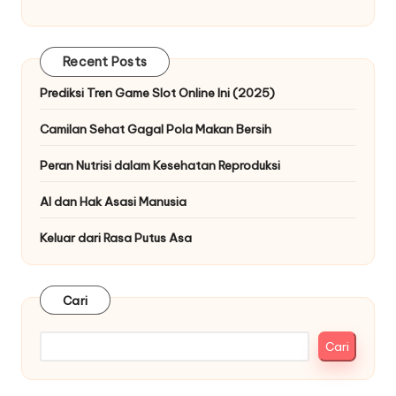
Recent Posts
Prediksi Tren Game Slot Online Ini (2025)
Camilan Sehat Gagal Pola Makan Bersih
Peran Nutrisi dalam Kesehatan Reproduksi
AI dan Hak Asasi Manusia
Keluar dari Rasa Putus Asa
Cari
Cari