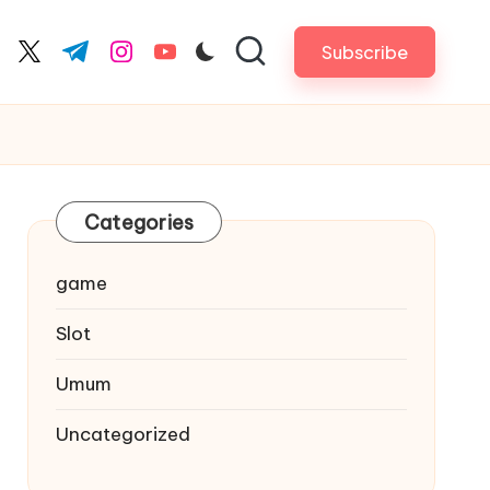
Subscribe
cebook.com
twitter.com
t.me
instagram.com
youtube.com
Categories
game
Slot
Umum
Uncategorized