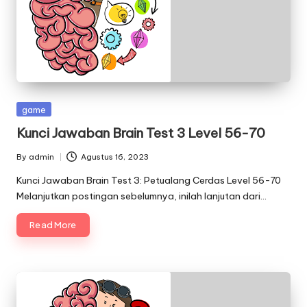
Posted
game
in
Kunci Jawaban Brain Test 3 Level 56-70
By
admin
Agustus 16, 2023
Posted
by
Kunci Jawaban Brain Test 3: Petualang Cerdas Level 56-70
Melanjutkan postingan sebelumnya, inilah lanjutan dari…
Read More