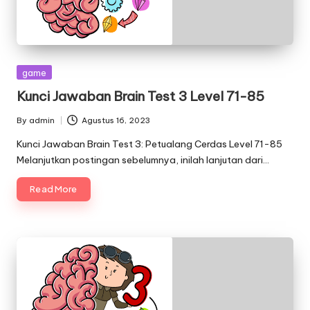
Posted
game
in
Kunci Jawaban Brain Test 3 Level 71-85
By
admin
Agustus 16, 2023
Posted
by
Kunci Jawaban Brain Test 3: Petualang Cerdas Level 71-85
Melanjutkan postingan sebelumnya, inilah lanjutan dari…
Read More