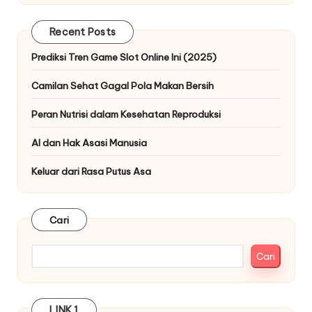
Recent Posts
Prediksi Tren Game Slot Online Ini (2025)
Camilan Sehat Gagal Pola Makan Bersih
Peran Nutrisi dalam Kesehatan Reproduksi
AI dan Hak Asasi Manusia
Keluar dari Rasa Putus Asa
Cari
Cari
LINK 1