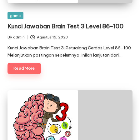
Posted
game
in
Kunci Jawaban Brain Test 3 Level 86-100
By
admin
Agustus 16, 2023
Posted
by
Kunci Jawaban Brain Test 3: Petualang Cerdas Level 86-100
Melanjutkan postingan sebelumnya, inilah lanjutan dari…
Read More